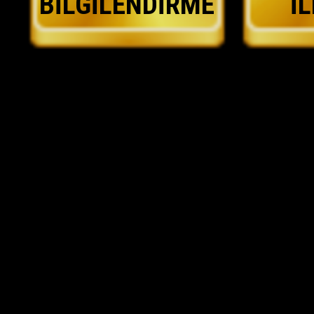
BİLGİLENDİRME
İ