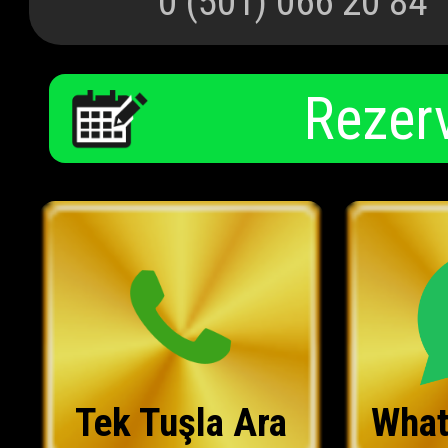
0 (501) 066 20 84
Rezer
Tek Tuşla Ara
What