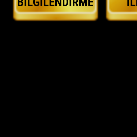
BİLGİLENDİRME
İ