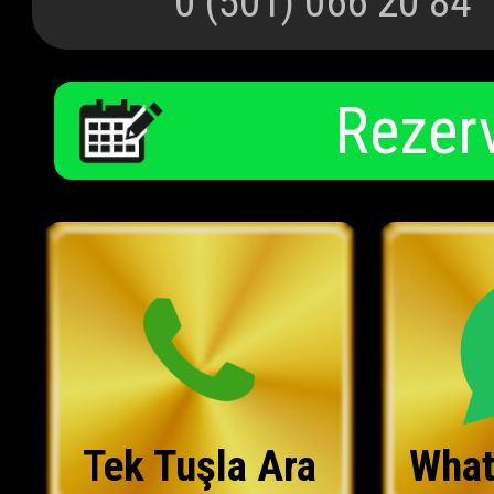
0 (501) 066 20 84
Rezer
Tek Tuşla Ara
What